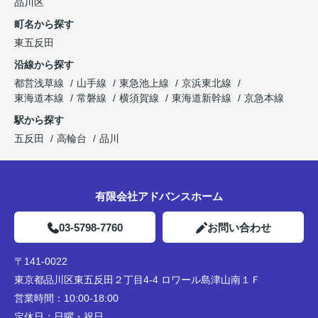
品川区
町名から探す
東五反田
沿線から探す
都営浅草線
山手線
東急池上線
京浜東北線
東海道本線
常磐線
横須賀線
東海道新幹線
京急本線
駅から探す
五反田
高輪台
品川
有限会社アドバンスホーム
03-5798-7760
お問い合わせ
〒141-0022
東京都品川区東五反田２丁目4-4 ロワール島津山南１Ｆ
営業時間：
10:00-18:00
定休日：
日曜・祝日