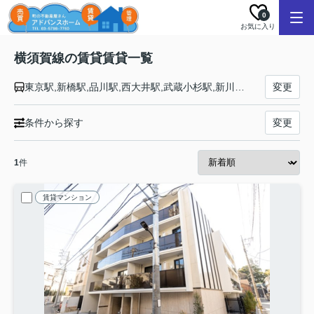
0
お気に入り
横須賀線の賃貸賃貸一覧
東京駅,新橋駅,品川駅,西大井駅,武蔵小杉駅,新川崎駅,横浜駅,保土ケ谷駅,東戸塚駅,戸塚駅,大船駅,北鎌倉駅,鎌倉駅,逗子駅,東逗子駅,田浦駅,横須賀駅,衣笠駅,久里浜駅
変更
条件から探す
変更
1
件
賃貸マンション