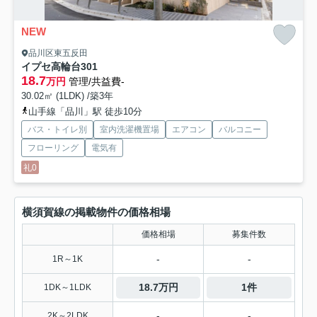
NEW
品川区東五反田
イプセ高輪台
301
18.7
万円
管理/共益費-
30.02㎡ (1LDK) /築3年
山手線「品川」駅 徒歩10分
バス・トイレ別
室内洗濯機置場
エアコン
バルコニー
フローリング
電気有
礼0
横須賀線の掲載物件の価格相場
価格相場
募集件数
-
-
1R～1K
18.7万円
1件
1DK～1LDK
-
-
2K～2LDK