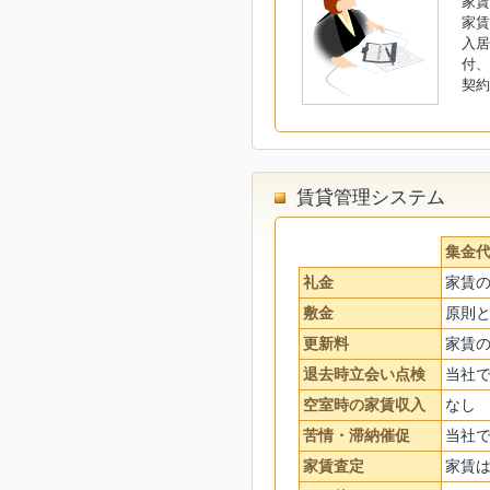
家賃
家賃
入居
付、
契約
賃貸管理システム
集金
礼金
家賃の
敷金
原則
更新料
家賃の
退去時立会い点検
当社
空室時の家賃収入
なし
苦情・滞納催促
当社
家賃査定
家賃